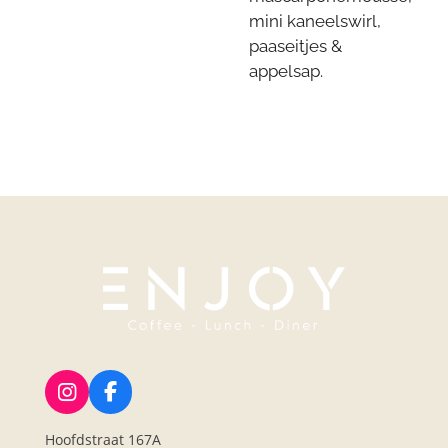
mini kaneelswirl,
paaseitjes &
appelsap.
I
F
n
a
Hoofdstraat 167A
s
c