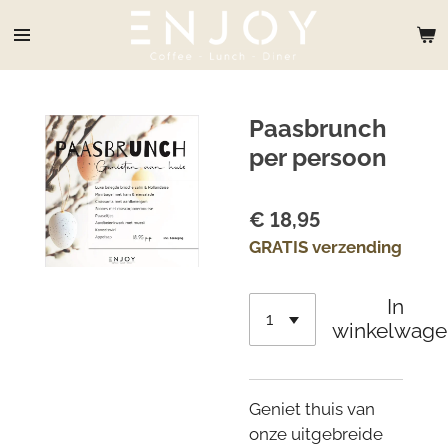
Ga
direct
naar
de
hoofdinhoud
Paasbrunch
per persoon
€ 18,95
GRATIS verzending
In
winkelwage
Geniet thuis van
onze uitgebreide