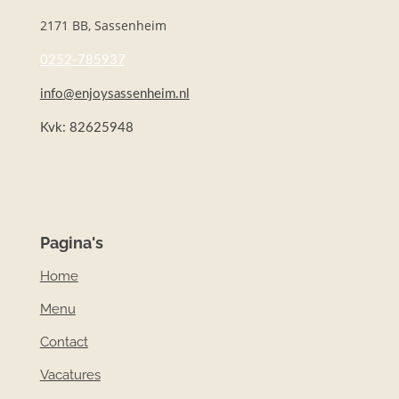
t
e
2171 BB, Sassenheim
a
b
g
o
0252-785937
r
o
a
k
info@enjoysassenheim.nl
m
Kvk: 82625948
Pagina's
Home
Menu
Contact
Vacatures