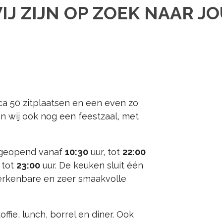
IJ ZIJN OP ZOEK NAAR JO
rca 50 zitplaatsen en een even zo
n wij ook nog een feestzaal, met
 geopend vanaf
10:30
uur, tot
22:00
 tot
23:00
uur. De keuken sluit één
 herkenbare en zeer smaakvolle
ffie, lunch, borrel en diner. Ook