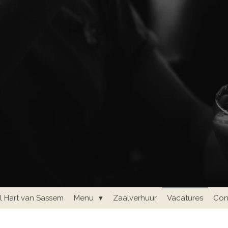
al Hart van Sassem
Menu
Zaalverhuur
Vacatures
Con