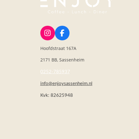
I
F
n
a
Hoofdstraat 167A
s
c
t
e
2171 BB, Sassenheim
a
b
g
o
0252-785937
r
o
a
k
info@enjoysassenheim.nl
m
Kvk: 82625948