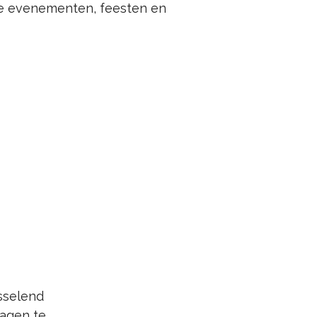
ze evenementen, feesten en
sselend
agen te