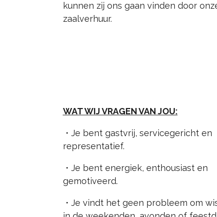
kunnen zij ons gaan vinden door on
zaalverhuur.
WAT WIJ VRAGEN VAN JOU:
•
Je bent gastvrij, servicegericht en
representatief.
•
Je bent energiek, enthousiast en
gemotiveerd.
•
Je vindt het geen probleem om wi
in de weekenden, avonden of feestd